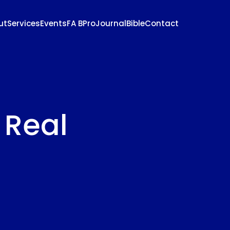
ut
Services
Events
FA BPro
Journal
Bible
Contact
 Real