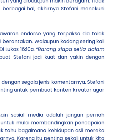
konten yang dibuatpun makin beragam. Tidak
berbagai hal, akhirnya Stefani menekuni
tawaran endorse yang terpaksa dia tolak
adi berantakan. Walaupun kadang sering kali
i Lukas 16:10a.
“Barang siapa setia dalam
at Stefani jadi kuat dan yakin dengan
 dengan segala jenis komentarnya. Stefani
penting untuk pembuat konten kreator agar
ain sosial media adalah jangan pernah
ta untuk mulai membandingkan pencapaian
tidak tahu bagaimana kehidupan asli mereka
rnya. Karena itu penting sekali untuk kita