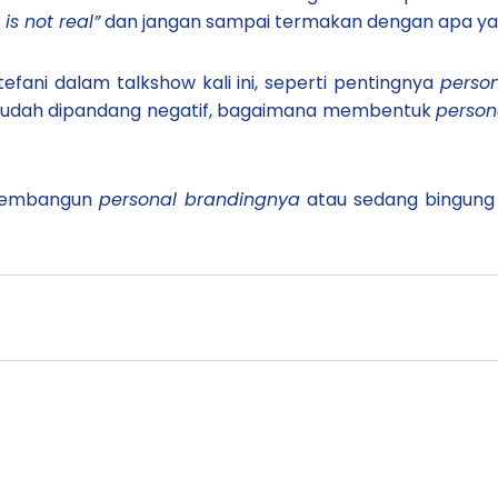
is not real”
dan jangan sampai termakan dengan apa yang
fani dalam talkshow kali ini, seperti pentingnya
perso
 sudah dipandang negatif, bagaimana membentuk
person
 membangun
personal brandingnya
atau sedang bingun