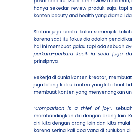
pasar saat itu. Mulai dari review makanan
hanya sekedar review produk saja, tapi
konten beauty and health yang diambil dar
Stefani juga cerita kalau semenjak kul
karena saat itu fokus dia adalah pendidika
hal ini membuat galau tapi ada sebuah ayat
perkara-perkara kecil, ia setia juga 
prinsipnya.
Bekerja di dunia konten kreator, membuat
juga bilang kalau konten yang kita buat 
membuat konten yang menyenangkan untuk 
“Comparison is a thief of joy”,
sebuah
membandingkan diri dengan orang lain. 
diri kita dengan orang lain dan kita mula
karena sering kali apa yang di tunjukan d