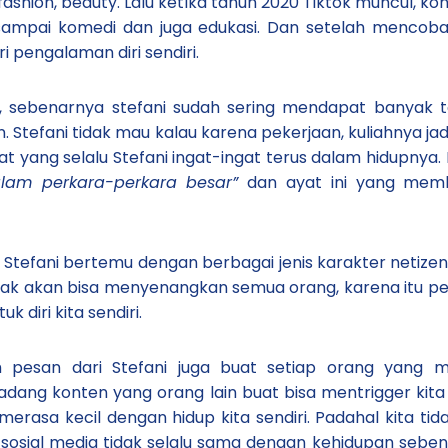
, fashion, beauty. Lalu ketika tahun 2020 Tiktok muncul, 
 sampai komedi dan juga edukasi. Dan setelah mencoba 
i pengalaman diri sendiri.
iah, sebenarnya stefani sudah sering mendapat banyak 
n. Stefani tidak mau kalau karena pekerjaan, kuliahnya j
 yang selalu Stefani ingat-ingat terus dalam hidupnya. D
dalam perkara-perkara besar”
dan ayat ini yang membu
 Stefani bertemu dengan berbagai jenis karakter netizen
tidak akan bisa menyenangkan semua orang, karena itu 
diri kita sendiri.
 pesan dari Stefani juga buat setiap orang yang m
Kadang konten yang orang lain buat bisa mentrigger ki
i merasa kecil dengan hidup kita sendiri. Padahal kita 
i sosial media tidak selalu sama dengan kehidupan sebena