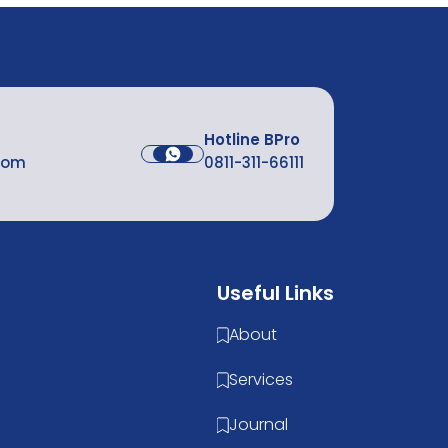
Hotline BPro
com
0811-311-66111
Useful Links
About
Services
Journal